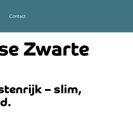
Contact
kse Zwarte
enrijk – slim,
d.