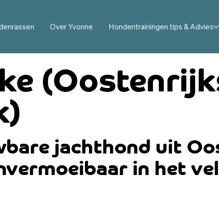
denrassen
Over Yvonne
Hondentrainingen tips & Advies
ke (Oostenrij
k)
bare jachthond uit Oost
vermoeibaar in het vel