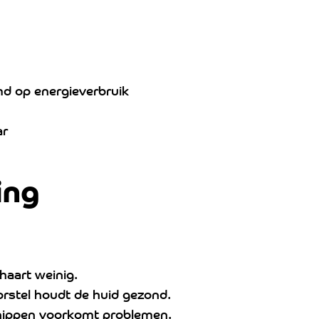
d op energieverbruik
ar
ing
haart weinig.
orstel houdt de huid gezond.
nippen voorkomt problemen.