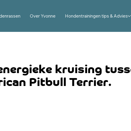
denrassen
Over Yvonne
Hondentrainingen tips & Advies
 energieke kruising tus
can Pitbull Terrier.