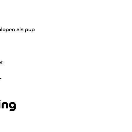
plopen als pup
et
r
ing