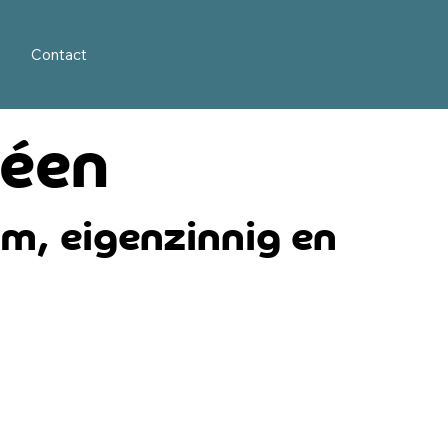
Contact
déen
im, eigenzinnig en