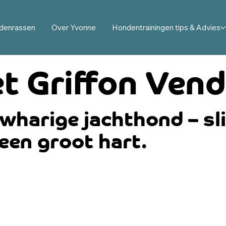
denrassen
Over Yvonne
Hondentrainingen tips & Advies
et Griffon Ven
uwharige jachthond – sl
een groot hart.