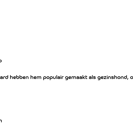
o
 aard hebben hem populair gemaakt als gezinshond, oo
n