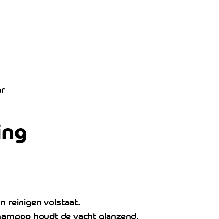
ar
ing
n reinigen volstaat.
hampoo houdt de vacht glanzend.