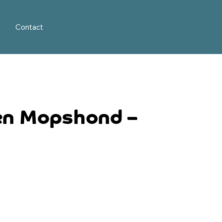
Contact
 en Mopshond –