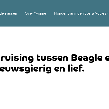
denrassen
Over Yvonne
Hondentrainingen tips & Advies
kruising tussen Beagle
ieuwsgierig en lief.