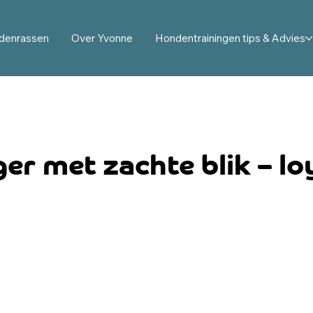
denrassen
Over Yvonne
Hondentrainingen tips & Advies
ager met zachte blik – lo