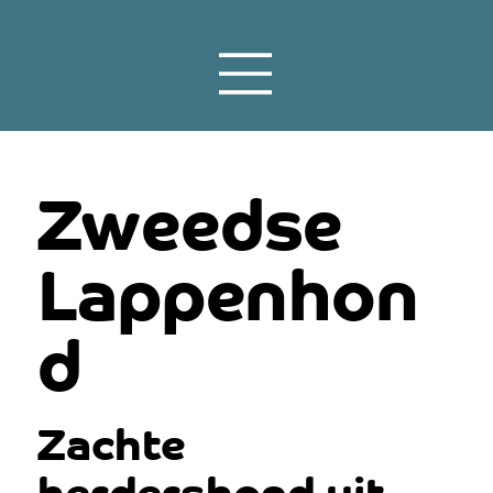
Zweedse
Lappenhon
d
Zachte
herdershond uit