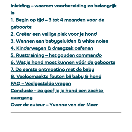
Inleiding – waarom voorbereiding zo belangrijk 
is
1. Begin op tijd – 3 tot 4 maanden voor de 
geboorte
2. Creëer een veilige plek voor je hond
3. Wennen aan babygeluiden & white noise
4. Kinderwagen & draagzak oefenen
5. Rusttraining – het gouden commando
6. Wat je hond moet kunnen vóór de geboorte
7. De eerste ontmoeting met de baby
8. Veelgemaakte fouten bij baby & hond
FAQ – Veelgestelde vragen
Conclusie – zo geef je je hond een zachte 
overgang
Over de auteur – Yvonne van der Meer