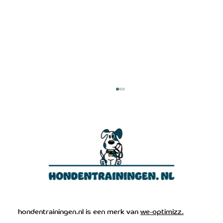
Hond en kind veilig samen (2026): tips,
hondentrainingen.nl is een merk van
we-optimizz.
training en veiligheid