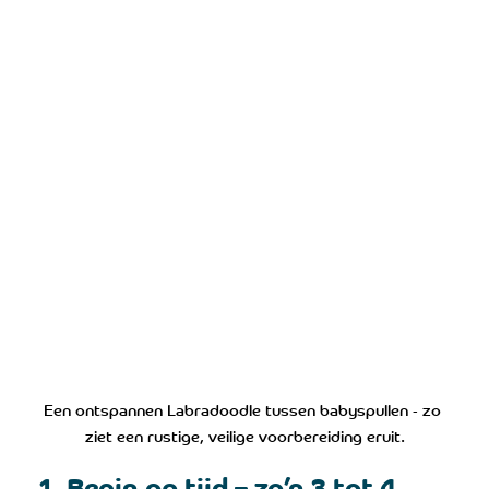
Een ontspannen Labradoodle tussen babyspullen - zo 
ziet een rustige, veilige voorbereiding eruit.
1. Begin op tijd – zo’n 3 tot 4 