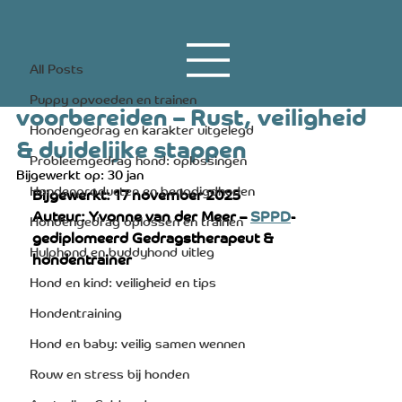
All Posts
16 nov 2025
6 minuten om te lezen
All Posts
Baby op komst? Hond
Puppy opvoeden en trainen
voorbereiden – Rust, veiligheid
Hondengedrag en karakter uitgelegd
& duidelijke stappen
Probleemgedrag hond: oplossingen
Bijgewerkt op:
30 jan
Hondenproducten en benodigdheden
Bijgewerkt: 17 november 2025
Auteur: Yvonne van der Meer – 
SPPD
-
Hondengedrag oplossen en trainen
gediplomeerd Gedragstherapeut & 
Hulphond en buddyhond uitleg
hondentrainer
Hond en kind: veiligheid en tips
Hondentraining
Hond en baby: veilig samen wennen
Rouw en stress bij honden