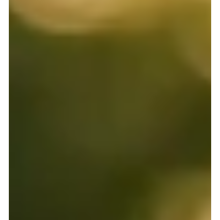
die direct werken (2026)
Een puppy die in handen bijt is normaal gedrag, maar vraagt
om duidelijke begeleiding. Door direct het spel te stoppen,
een alternatief zoals een kauwspeeltje aan te bieden en
voldoende rust te geven, leert je pup snel wat wel en niet
mag. Beloon zacht gedrag en voorkom overprikkeling. Met
deze bewezen aanpak zie je vaak binnen enkele weken
minder bijten en meer rust in huis.