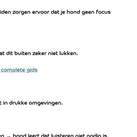
den zorgen ervoor dat je hond geen focus 
t dit buiten zeker niet lukken.
– complete gids
at in drukke omgevingen.
n → hond leert dat luisteren niet nodig is.