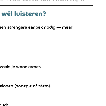
 wél luisteren?
 geen strengere aanpak nodig — maar 
 zoals je woonkamer.
belonen (snoepje of stem).
oudt.