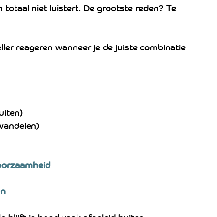
totaal niet luistert. De grootste reden? Te 
eller reageren wanneer je de juiste combinatie 
iten)  
wandelen)  
oorzaamheid  
n  
 blijft je hond vaak afgeleid buiten.