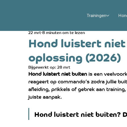
All Posts
Puppy opvoeden en trainen
Hondengedr
Trainingen
Hon
22 mrt
8 minuten om te lezen
Hondengedrag oplossen en trainen
Hulphond en
Hond luistert nie
oplossing (2026)
Hond en baby: veilig samen wennen
Rouw en st
Bijgewerkt op:
28 mrt
Hond luistert niet buiten
 is een veelvoor
reageert op commando’s zodra jullie buit
afleiding, prikkels of gebrek aan trainin
juiste aanpak.
Hond luistert niet buiten? D