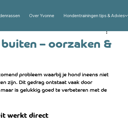
ag en karakter uitgelegd
Probleemgedrag hond: opl
denrassen
Over Yvonne
Hondentrainingen tips & Advies
 buddyhond uitleg
Hond en kind: veiligheid en tips
t buiten – oorzaken &
ress bij honden
Australian Cobberdog
komend probleem waarbij je hond ineens niet 
en zijn. Dit gedrag ontstaat vaak door 
g, maar is gelukkig goed te verbeteren met de 
it werkt direct