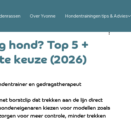
ag en karakter uitgelegd
Probleemgedrag hond: opl
denrassen
Over Yvonne
Hondentrainingen tips & Advies
 buddyhond uitleg
Hond en kind: veiligheid en tips
ig hond? Top 5 +
ste keuze (2026)
ress bij honden
Australian Cobberdog
ndentrainer en gedragstherapeut
et borstclip dat trekken aan de lijn direct 
hondeneigenaren kiezen voor modellen zoals 
zorgen voor meer controle, minder trekken 