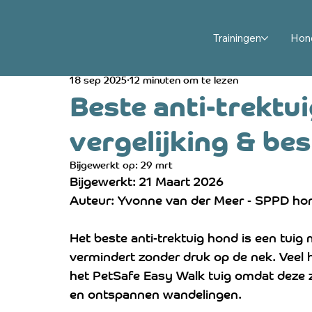
All Posts
Puppy opvoeden en trainen
Hondengedr
Trainingen
Hon
18 sep 2025
12 minuten om te lezen
Hondengedrag oplossen en trainen
Hulphond en
Beste anti-trektu
vergelijking & be
Hond en baby: veilig samen wennen
Rouw en st
Bijgewerkt op:
29 mrt
Bijgewerkt: 21 Maart 2026
Auteur: Yvonne van der Meer - SPPD ho
Het beste anti-trektuig hond is een tuig m
vermindert zonder druk op de nek. Veel 
het PetSafe Easy Walk tuig omdat deze 
en ontspannen wandelingen.