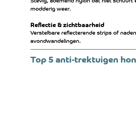
Stevig, ademend nylon dat niet schuurt e
modderig weer.
Reflectie & zichtbaarheid
Verstelbare reflecterende strips of naden
avondwandelingen.
Top 5 anti-trektuigen ho