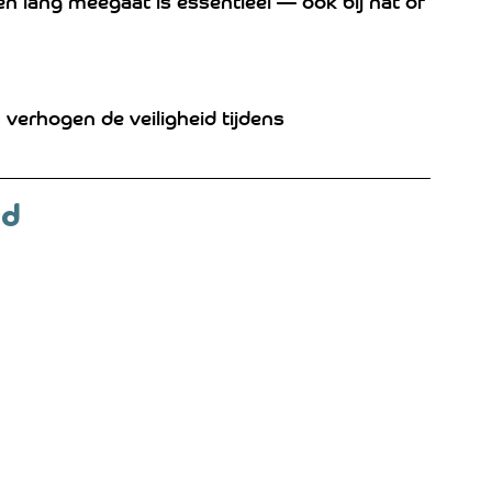
n lang meegaat is essentieel — ook bij nat of 
 verhogen de veiligheid tijdens 
nd