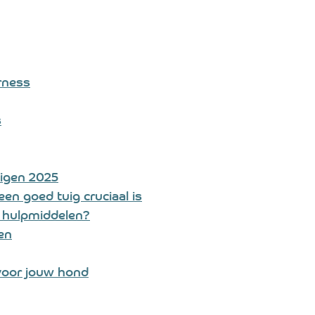
rness
s
uigen 2025
n goed tuig cruciaal is
 hulpmiddelen?
gen
 voor jouw hond