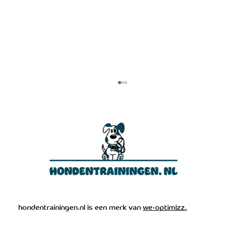
Mijn hond luistert niet: dé oplossing
hondentrainingen.nl is een merk van
we-optimizz.
voor direct resultaat (2026 gids)