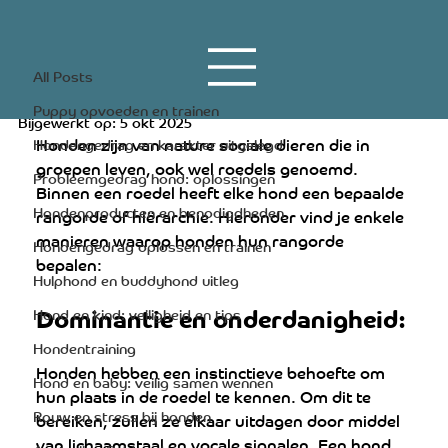
All Posts
2 apr 2023
2 minuten om te lezen
All Posts
Hoe bepalen honden rangorde
Puppy opvoeden en trainen
Bijgewerkt op:
5 okt 2025
Honden zijn van nature sociale dieren die in 
Hondengedrag en karakter uitgelegd
groepen leven, ook wel roedels genoemd. 
Probleemgedrag hond: oplossingen
Binnen een roedel heeft elke hond een bepaalde 
Hondenproducten en benodigdheden
rangorde of hiërarchie. Hieronder vind je enkele 
manieren waarop honden hun rangorde 
Hondengedrag oplossen en trainen
bepalen:
Hulphond en buddyhond uitleg
Dominantie en onderdanigheid: 
Hond en kind: veiligheid en tips
Hondentraining
Honden hebben een instinctieve behoefte om 
Hond en baby: veilig samen wennen
hun plaats in de roedel te kennen. Om dit te 
Rouw en stress bij honden
bereiken, zullen ze elkaar uitdagen door middel 
van lichaamstaal en vocale signalen. Een hond 