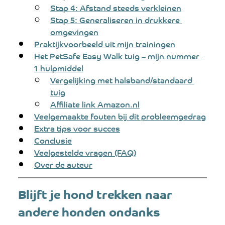
Stap 4: Afstand steeds verkleinen
Stap 5: Generaliseren in drukkere 
omgevingen
Praktijkvoorbeeld uit mijn trainingen
Het PetSafe Easy Walk tuig – mijn nummer 
1 hulpmiddel
Vergelijking met halsband/standaard 
tuig
Affiliate link 
Amazon.nl
Veelgemaakte fouten bij dit probleemgedrag
Extra tips voor succes
Conclusie
Veelgestelde vragen (FAQ)
Over de auteur
Blijft je hond trekken naar 
andere honden ondanks 