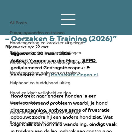
All Posts
1 apr 2023
14 minuten om te lezen
All Posts
“Hond trekt naar andere honden
Puppy opvoeden en trainen
– Oorzaken & Training (2026)”
Hondengedrag en karakter uitgelegd
Bijgewerkt op:
22 mrt
Probleemgedrag hond: oplossingen
Bijgewerkt: 20 maart 2026
Auteur:
 Yvonne van der Meer – 
SPPD 
Hondenproducten en benodigdheden
gediplomeerd Gedragstherapeut & 
Hondengedrag oplossen en trainen
hondentrainer bij 
Hondentrainingen.nl
Hulphond en buddyhond uitleg
Hond en kind: veiligheid en tips
Hond trekt naar andere honden is een 
veelvoorkomend probleem waarbij je hond 
Hondentraining
direct spanning, enthousiasme of frustratie 
Hond en baby: veilig samen wennen
opbouwt zodra hij een andere hond ziet. Wat 
Rouw en stress bij honden
begint als een normale wandeling, eindigt vaak 
in trekken aan de lijn, gebrek aan controle en 