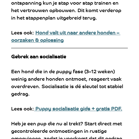
ontspanning kun je stap voor stap trainen en 
het vertrouwen opbouwen. Dit komt verderop 
in het stappenplan uitgebreid terug.
Lees ook: 
Hond valt uit naar andere honden – 
oorzaken & oplossing
Gebrek aan socialisatie
Een hond die in de puppy fase (3–12 weken) 
weinig andere honden ontmoet, reageert vaak 
overdreven. Socialisatie is dé sleutel tot stabiel 
gedrag.
Lees ook:
 Puppy socialisatie gids + gratis PDF.
Heb je een pup die nu al trekt? Start direct met 
gecontroleerde ontmoetingen in rustige 
omgevingen, zodat je voorkomt dat dit gedrag 