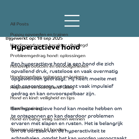
All Posts
17 apr 2023
5 minuten om te lezen
All Posts
Hyperactieve hond
Puppy opvoeden en trainen
Bijgewerkt op:
18 sep 2025
Hyperactieve hond
Hondengedrag en karakter uitgelegd
Probleemgedrag hond: oplossingen
Een hyperactieve hond is een hond die zich 
Hondenproducten en benodigdheden
opvallend druk, rusteloos en vaak overmatig 
Hondengedrag oplossen en trainen
opgewonden gedraagt. Hij heeft moeite met 
zich concentreren, vertoont vaak impulsief 
Hulphond en buddyhond uitleg
gedrag en kan onvoorspelbaar zijn. 
Hond en kind: veiligheid en tips
Een hyperactieve hond kan moeite hebben om 
Hondentraining
te ontspannen en kan daardoor problemen 
Hond en baby: veilig samen wennen
ervaren met slapen en rusten. Het is belangrijk 
Rouw en stress bij honden
om de oorzaak van de hyperactiviteit te 
achterhalen, omdat het kan worden veroorzaakt 