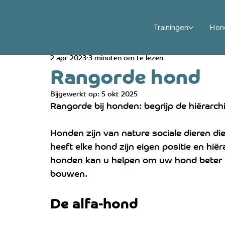
All Posts
Puppy opvoeden en trainen
Hondengedr
Trainingen
Hon
2 apr 2023
3 minuten om te lezen
Hondengedrag oplossen en trainen
Hulphond en
Rangorde hond
Bijgewerkt op:
5 okt 2025
Hond en baby: veilig samen wennen
Rouw en st
Rangorde bij honden: begrijp de hiërarchi
Honden zijn van nature sociale dieren die
heeft elke hond zijn eigen positie en hiër
honden kan u helpen om uw hond beter te
bouwen.
De alfa-hond 