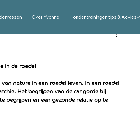
ag en karakter uitgelegd
Probleemgedrag hond: opl
denrassen
Over Yvonne
Hondentrainingen tips & Advies
 buddyhond uitleg
Hond en kind: veiligheid en tips
ress bij honden
Australian Cobberdog
e in de roedel
 van nature in een roedel leven. In een roedel 
archie. Het begrijpen van de rangorde bij 
 begrijpen en een gezonde relatie op te 