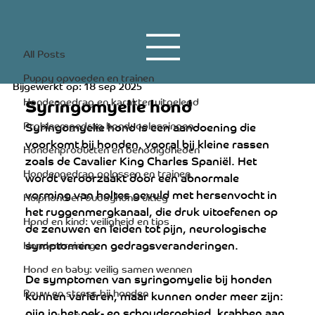
All Posts
18 apr 2023
3 minuten om te lezen
All Posts
Syringomyelie hond
Puppy opvoeden en trainen
Bijgewerkt op:
18 sep 2025
Syringomyelie hond
Hondengedrag en karakter uitgelegd
Probleemgedrag hond: oplossingen
Syringomyelie hond is een aandoening die 
voorkomt bij honden, vooral bij kleine rassen 
Hondenproducten en benodigdheden
zoals de Cavalier King Charles Spaniël. Het 
Hondengedrag oplossen en trainen
wordt veroorzaakt door een abnormale 
vorming van holtes gevuld met hersenvocht in 
Hulphond en buddyhond uitleg
het ruggenmergkanaal, die druk uitoefenen op 
Hond en kind: veiligheid en tips
de zenuwen en leiden tot pijn, neurologische 
symptomen en gedragsveranderingen.
Hondentraining
Hond en baby: veilig samen wennen
De symptomen van syringomyelie bij honden 
Rouw en stress bij honden
kunnen variëren, maar kunnen onder meer zijn: 
pijn in het nek- en schoudergebied, krabben aan 