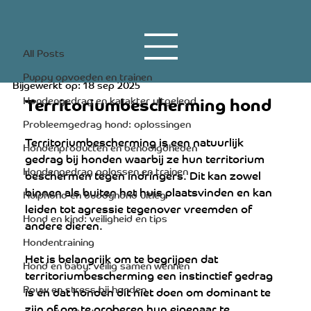
All Posts
12 apr 2023
2 minuten om te lezen
All Posts
Territoriumbescherming hond
Puppy opvoeden en trainen
Bijgewerkt op:
18 sep 2025
Territoriumbescherming hond
Hondengedrag en karakter uitgelegd
Probleemgedrag hond: oplossingen
Territoriumbescherming is een natuurlijk 
Hondenproducten en benodigdheden
gedrag bij honden waarbij ze hun territorium 
Hondengedrag oplossen en trainen
beschermen tegen indringers. Dit kan zowel 
binnen als buiten het huis plaatsvinden en kan 
Hulphond en buddyhond uitleg
leiden tot agressie tegenover vreemden of 
Hond en kind: veiligheid en tips
andere dieren.
Hondentraining
Het is belangrijk om te begrijpen dat 
Hond en baby: veilig samen wennen
territoriumbescherming een instinctief gedrag 
Rouw en stress bij honden
is en dat honden dit niet doen om dominant te 
zijn of om te proberen hun eigenaar te 