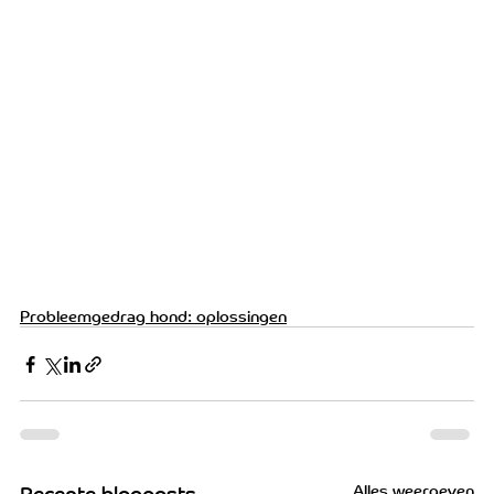
Probleemgedrag hond: oplossingen
Alles weergeven
Recente blogposts