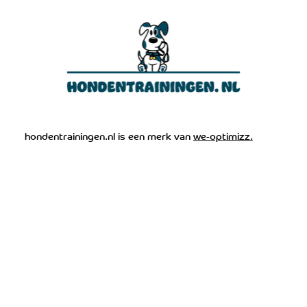
Mijn hond luistert niet: dé oplossing
hondentrainingen.nl is een merk van
we-optimizz.
voor direct resultaat (2026 gids)