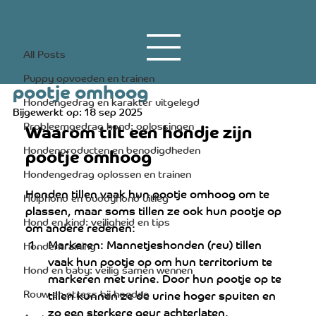
All Posts
17 apr 2023
4 minuten om te lezen
All Posts
Waarom tilt een hondje zijn
Puppy opvoeden en trainen
pootje omhoog
Hondengedrag en karakter uitgelegd
Bijgewerkt op:
18 sep 2025
Probleemgedrag hond: oplossingen
Waarom tilt een hondje zijn 
Hondenproducten en benodigdheden
pootje omhoog
Hondengedrag oplossen en trainen
Honden tillen vaak hun pootje omhoog om te 
Hulphond en buddyhond uitleg
plassen, maar soms tillen ze ook hun pootje op 
Hond en kind: veiligheid en tips
om andere redenen:
Markeren: Mannetjeshonden (reu) tillen 
Hondentraining
vaak hun pootje op om hun territorium te 
Hond en baby: veilig samen wennen
markeren met urine. Door hun pootje op te 
Rouw en stress bij honden
tillen kunnen ze de urine hoger spuiten en 
zo een sterkere geur achterlaten.