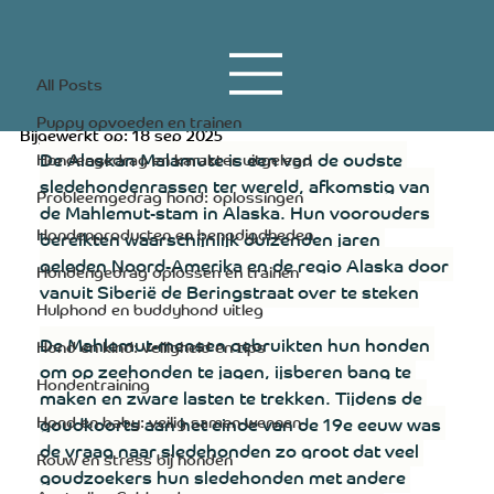
All Posts
16 dec 2023
5 minuten om te lezen
All Posts
Alaskan Malamute
Puppy opvoeden en trainen
Bijgewerkt op:
18 sep 2025
De Alaskan Malamute is een van de oudste 
Hondengedrag en karakter uitgelegd
sledehondenrassen ter wereld, afkomstig van 
Probleemgedrag hond: oplossingen
de Mahlemut-stam in Alaska. Hun voorouders 
Hondenproducten en benodigdheden
bereikten waarschijnlijk duizenden jaren 
geleden Noord-Amerika en de regio Alaska door 
Hondengedrag oplossen en trainen
vanuit Siberië de Beringstraat over te steken
Hulphond en buddyhond uitleg
De Mahlemut-mensen gebruikten hun honden 
Hond en kind: veiligheid en tips
om op zeehonden te jagen, ijsberen bang te 
Hondentraining
maken en zware lasten te trekken. Tijdens de 
Hond en baby: veilig samen wennen
goudkoorts aan het einde van de 19e eeuw was 
de vraag naar sledehonden zo groot dat veel 
Rouw en stress bij honden
goudzoekers hun sledehonden met andere 