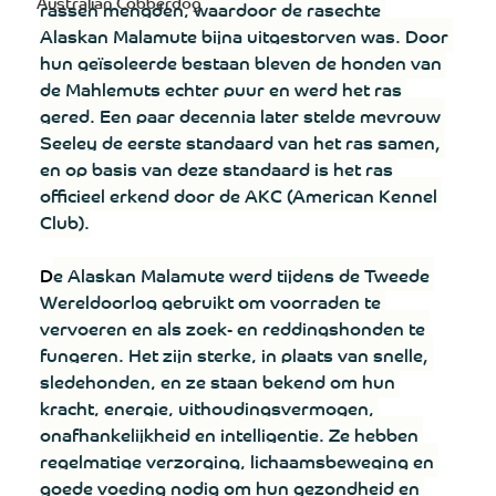
Australian Cobberdog
rassen mengden, waardoor de rasechte 
Alaskan Malamute bijna uitgestorven was. Door 
hun geïsoleerde bestaan ​​bleven de honden van 
de Mahlemuts echter puur en werd het ras 
gered. Een paar decennia later stelde mevrouw 
Seeley de eerste standaard van het ras samen, 
en op basis van deze standaard is het ras 
officieel erkend door de AKC (American Kennel 
Club).
D
e Alaskan Malamute werd tijdens de Tweede 
Wereldoorlog gebruikt om voorraden te 
vervoeren en als zoek- en reddingshonden te 
fungeren. Het zijn sterke, in plaats van snelle, 
sledehonden, en ze staan ​​bekend om hun 
kracht, energie, uithoudingsvermogen, 
onafhankelijkheid en intelligentie. Ze hebben 
regelmatige verzorging, lichaamsbeweging en 
goede voeding nodig om hun gezondheid en 