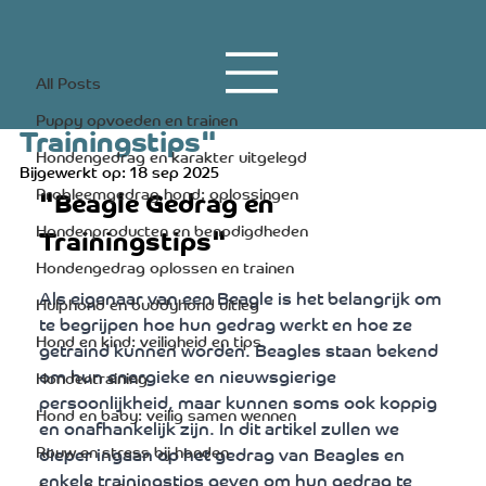
All Posts
20 apr 2023
3 minuten om te lezen
All Posts
"Beagle Gedrag en
Puppy opvoeden en trainen
Trainingstips"
Hondengedrag en karakter uitgelegd
Bijgewerkt op:
18 sep 2025
Probleemgedrag hond: oplossingen
"Beagle Gedrag en 
Hondenproducten en benodigdheden
Trainingstips"
Hondengedrag oplossen en trainen
Als eigenaar van een Beagle is het belangrijk om 
Hulphond en buddyhond uitleg
te begrijpen hoe hun gedrag werkt en hoe ze 
Hond en kind: veiligheid en tips
getraind kunnen worden. Beagles staan ​​bekend 
om hun energieke en nieuwsgierige 
Hondentraining
persoonlijkheid, maar kunnen soms ook koppig 
Hond en baby: veilig samen wennen
en onafhankelijk zijn. In dit artikel zullen we 
Rouw en stress bij honden
dieper ingaan op het gedrag van Beagles en 
enkele trainingstips geven om hun gedrag te 