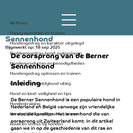
All Posts
20 apr 2023
3 minuten om te lezen
All Posts
De oorsprong van de Berner
Puppy opvoeden en trainen
Sennenhond
Hondengedrag en karakter uitgelegd
Bijgewerkt op:
18 sep 2025
Probleemgedrag hond: oplossingen
De oorsprong van de Berner 
Hondenproducten en benodigdheden
Sennenhond
Hondengedrag oplossen en trainen
Inleiding
Hulphond en buddyhond uitleg
Hond en kind: veiligheid en tips
De Berner Sennenhond is een populaire hond in 
Hondentraining
Nederland en België vanwege zijn vriendelijke 
en sociale karakter. Het is een hond die van 
Hond en baby: veilig samen wennen
oorsprong uit Zwitserland komt. In dit artikel 
Rouw en stress bij honden
gaan we in op de geschiedenis van dit ras en 