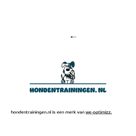
De grootste fouten bij hondentraining
hondentrainingen.nl is een merk van
we-optimizz.
(99% doet dit verkeerd)