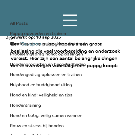
All Posts
13 jan 2024
3 minuten om te lezen
All Posts
Cavapoo puppy
Puppy opvoeden en trainen
Bijgewerkt op:
18 sep 2025
Een 
Cavapoo
 puppy kopen is een grote 
Hondengedrag en karakter uitgelegd
beslissing die veel voorbereiding en onderzoek 
Probleemgedrag hond: oplossingen
vereist. Hier zijn een aantal belangrijke dingen 
Hondenproducten en benodigdheden
om te overwegen voordat je een puppy koopt:
Hondengedrag oplossen en trainen
Hulphond en buddyhond uitleg
Hond en kind: veiligheid en tips
Hondentraining
Hond en baby: veilig samen wennen
Rouw en stress bij honden