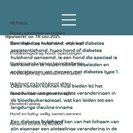
All Posts
22 dec 2023
5 minuten om te lezen
All Posts
Diabetes hulphond
Puppy opvoeden en trainen
Bijgewerkt op:
18 sep 2025
Een diabetes hulphond, ook wel diabetes 
Hondengedrag en karakter uitgelegd
assistentiehond, hypo hond of diabetes 
Probleemgedrag hond: oplossingen
hulphond genoemd, is een hond die speciaal is 
Hondenproducten en benodigdheden
getraind om te helpen bij het begeleiden en 
ondersteunen van mensen met diabetes type 1.
Hondengedrag oplossen en trainen
Hulphond en buddyhond uitleg
Deze honden kunnen hulp bieden bij het 
langdurige van onverwachte veranderingen in 
Hond en kind: veiligheid en tips
de bloedsuikerspiegel, wat kan leiden tot een 
Hondentraining
langdurige insuline-inname
Hond en baby: veilig samen wennen
Een diabetes 
hulphond
 kan van het lichaam van 
Rouw en stress bij honden
zijn eigenaar een plotselinge verandering in de 