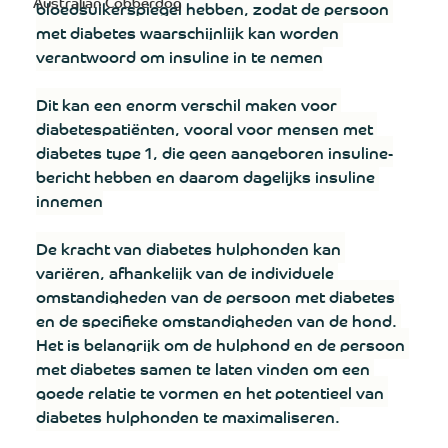
Australian Cobberdog
bloedsuikerspiegel hebben, zodat de persoon 
met diabetes waarschijnlijk kan worden 
verantwoord om insuline in te nemen
Dit kan een enorm verschil maken voor 
diabetespatiënten, vooral voor mensen met 
diabetes type 1, die geen aangeboren insuline-
bericht hebben en daarom dagelijks insuline 
innemen
De kracht van diabetes hulphonden kan 
variëren, afhankelijk van de individuele 
omstandigheden van de persoon met diabetes 
en de specifieke omstandigheden van de hond. 
Het is belangrijk om de hulphond en de persoon 
met diabetes samen te laten vinden om een ​​
goede relatie te vormen en het potentieel van 
diabetes hulphonden te maximaliseren.