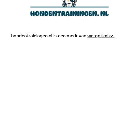
Psychosociale hulphond
hondentrainingen.nl is een merk van
we-optimizz.