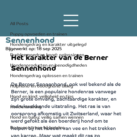
All Posts
20 apr 2023
3 minuten om te lezen
All Posts
Het karakter van de Berner
Puppy opvoeden en trainen
Sennenhond
Hondengedrag en karakter uitgelegd
Bijgewerkt op:
18 sep 2025
Probleemgedrag hond: oplossingen
Het karakter van de Berner 
Hondenproducten en benodigdheden
Sennenhond
Hondengedrag oplossen en trainen
De Berner Sennenhond, ook wel bekend als de 
Hulphond en buddyhond uitleg
Berner, is een populaire hondenras vanwege 
Hond en kind: veiligheid en tips
zijn grote omvang, zachtaardige karakter, en 
indrukwekkende uitstraling. Het ras is van 
Hondentraining
oorsprong afkomstig uit Zwitserland, waar het 
Hond en baby: veilig samen wennen
werd gefokt als een boerderij hond om te 
Rouw en stress bij honden
helpen bij het hoeden van vee en het trekken 
van karren. Maar wat maakt dit ras zo 