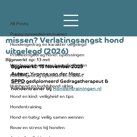
All Posts
6 aug 2025
23 minuten om te lezen
All Posts
Kan een hond zijn baasje
Puppy opvoeden en trainen
missen? Verlatingsangst hond
Hondengedrag en karakter uitgelegd
uitgelegd (2026)
Probleemgedrag hond: oplossingen
Bijgewerkt op:
13 mrt
Hondenproducten en benodigdheden
Bijgewerkt: 15 November 2025
Auteur:
 Yvonne van der Meer – 
Hondengedrag oplossen en trainen
SPPD
 gediplomeerd Gedragstherapeut & 
Hulphond en buddyhond uitleg
hondentrainer bij 
Hondentrainingen.nl
Hond en kind: veiligheid en tips
Hondentraining
Hond en baby: veilig samen wennen
Rouw en stress bij honden