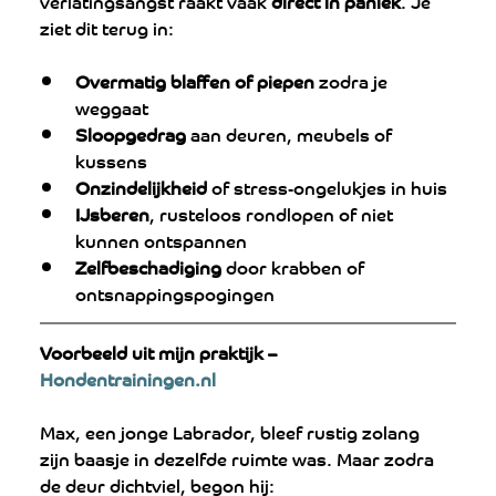
verlatingsangst raakt vaak 
direct in paniek
. Je 
ziet dit terug in:
Overmatig blaffen of piepen
 zodra je 
weggaat
Sloopgedrag
 aan deuren, meubels of 
kussens
Onzindelijkheid
 of stress-ongelukjes in huis
IJsberen
, rusteloos rondlopen of niet 
kunnen ontspannen
Zelfbeschadiging
 door krabben of 
ontsnappingspogingen
Voorbeeld uit mijn praktijk – 
Hondentrainingen.nl
Max, een jonge Labrador, bleef rustig zolang 
zijn baasje in dezelfde ruimte was. Maar zodra 
de deur dichtviel, begon hij: