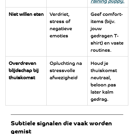
raining puppy
.
Niet willen eten
Verdriet, 
Geef comfort-
stress of 
items (bijv. 
negatieve 
jouw 
emoties
gedragen T-
shirt) en vaste 
routines.
Overdreven 
Opluchting na 
Houd je 
blijdschap bij 
stressvolle 
thuiskomst 
thuiskomst
afwezigheid
neutraal, 
beloon pas 
later kalm 
gedrag.
Subtiele signalen die vaak worden 
gemist