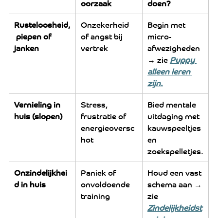
oorzaak
doen?
Rusteloosheid,
Onzekerheid 
Begin met 
 piepen of 
of angst bij 
micro-
janken
vertrek
afwezigheden 
→ zie 
Puppy 
alleen leren 
zijn
.
Vernieling in 
Stress, 
Bied mentale 
huis (slopen)
frustratie of 
uitdaging met 
energieoversc
kauwspeeltjes 
hot
en 
zoekspelletjes.
Onzindelijkhei
Paniek of 
Houd een vast 
d in huis
onvoldoende 
schema aan → 
training
zie 
Zindelijkheidst