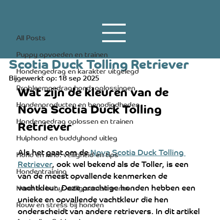
All Posts
20 apr 2023
3 minuten om te lezen
All Posts
Wat zijn de kleuren van de Nova
Puppy opvoeden en trainen
Scotia Duck Tolling Retriever
Hondengedrag en karakter uitgelegd
Bijgewerkt op:
18 sep 2025
Probleemgedrag hond: oplossingen
Wat zijn de kleuren van de 
Hondenproducten en benodigdheden
Nova Scotia Duck Tolling 
Hondengedrag oplossen en trainen
Retriever
Hulphond en buddyhond uitleg
Als het gaat om de 
Nova Scotia Duck Tolling 
Hond en kind: veiligheid en tips
Retriever
, ook wel bekend als de Toller, is een 
Hondentraining
van de meest opvallende kenmerken de 
vachtkleur. Deze prachtige honden hebben een 
Hond en baby: veilig samen wennen
unieke en opvallende vachtkleur die hen 
Rouw en stress bij honden
onderscheidt van andere retrievers. In dit artikel 