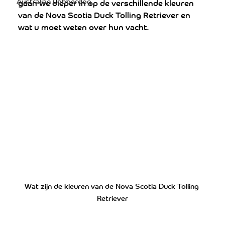
Australian Cobberdog
gaan we dieper in op de verschillende kleuren 
van de Nova Scotia Duck Tolling Retriever en 
wat u moet weten over hun vacht.
Wat zijn de kleuren van de Nova Scotia Duck Tolling 
Retriever