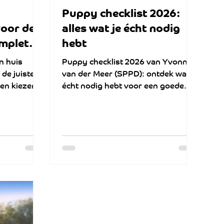
Puppy checklist 2026:
oor de
alles wat je écht nodig
omplete
hebt
n huis
Puppy checklist 2026 van Yvonne
l de juiste
van der Meer (SPPD): ontdek wat je
en kiezen
écht nodig hebt voor een goede
 honderden
start met je pup. In deze praktische
ina vind je
gids leer je alles over bench, mand,
teerd
voeding en training. Inclusief
bewezen tips, slimme producten
 op een
en duidelijke routines voor meer
in de eerste
rust, structuur en een stabiele,
gezonde hond vanaf dag één.
rvaring met
cust op
d en
et om zo