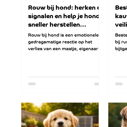
Rouw bij hond: herken de
Bes
signalen en help je hond
kau
sneller herstellen
vei
(praktische tips +
bij
Rouw bij hond is een emotionele en
Beste
oplossingen)
gedragsmatige reactie op het
bij r
verlies van een maatje, eigenaar of
bijtg
vertrouwd gezinslid. Wanneer een
een 
belangrijke sociale band wegvalt,
verandert de veiligheid en
structuur in het leven van je hond.
Veel mensen zoeken informatie
over rouw bij honden omdat hun
hond zich plots anders gedraagt en
ze willen weten of dit normaal is én
wat ze concreet kunnen doen.