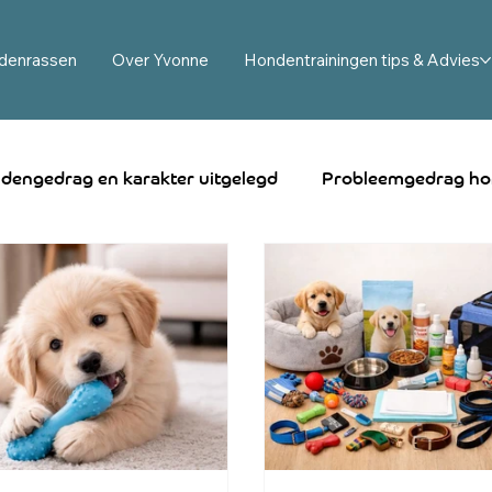
denrassen
Over Yvonne
Hondentrainingen tips & Advies
dengedrag en karakter uitgelegd
Probleemgedrag ho
ndengedrag oplossen en trainen
Hulphond en buddyh
amen wennen
Rouw en stress bij honden
Australia