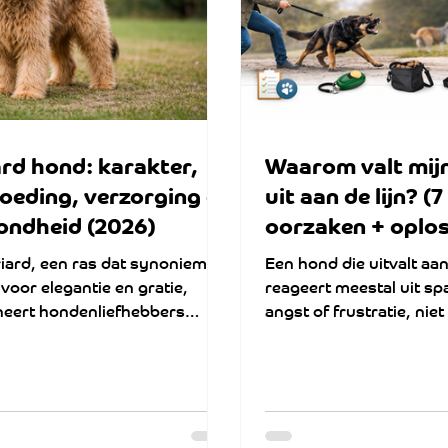
veel mogelijk te kopen
producten t
ard hond: karakter,
Waarom valt mij
oeding, verzorging en
uit aan de lijn? (7
ondheid (2026)
oorzaken + oplos
wél werkt)
iard, een ras dat synoniem
Een hond die uitvalt aan 
 voor elegantie en gratie,
reageert meestal uit sp
neert hondenliefhebbers
angst of frustratie, niet 
dwijd met zijn opvallende
agressie. Doordat hij g
hijning en
kan nemen, escaleert h
sneller. De oplossing lig
houden, rustig gedrag 
trainen onder de spann