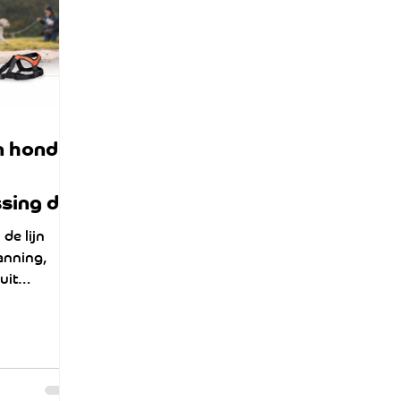
, maar om
n hond
sing die
de lijn
anning,
uit
een afstand
et gedrag
t in afstand
belonen en
ingsgrens.