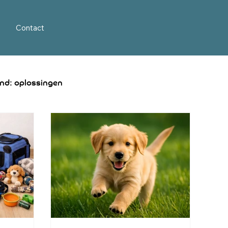
Contact
nd: oplossingen
ond uitleg
Hond en kind: veiligheid en tips
n Cobberdog