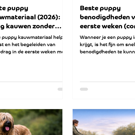
te puppy
Beste puppy
wmateriaal (2026):
benodigdheden v
lig kauwen zonder
eerste weken (c
tgedrag
checklist 2026)
 puppy kauwmateriaal helpt
Wanneer je een puppy i
ust en het begeleiden van
krijgt, is het fijn om sne
edrag in de eerste weken met
benodigdheden te kunn
puppy.
zonder te verdwalen in
producten. Op deze pag
een zorgvuldig geselec
overzicht van puppy
benodigdheden, gericht
rustige en veilige start 
levensfase. De selectie is
gebaseerd op praktijke
puppy-opvoeding en fo
functionaliteit, veilighei
eenvoud. Het doel is ni