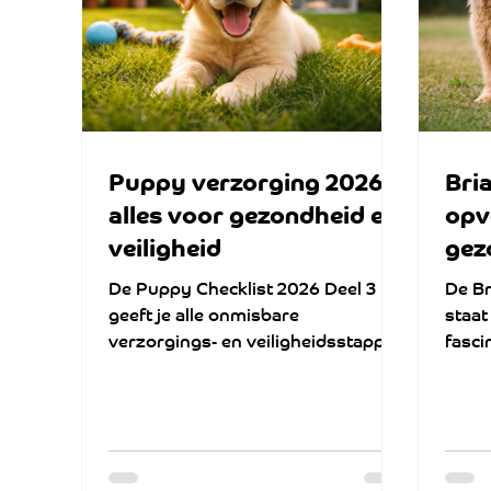
Puppy verzorging 2026:
Bri
alles voor gezondheid en
opv
veiligheid
gez
De Puppy Checklist 2026 Deel 3
De Br
geeft je alle onmisbare
staat
verzorgings- en veiligheidsstappen
fasci
voor een gezonde start. Je ontdekt
werel
hoe je je huis puppyproof maakt,
versc
welke vacht-, gebits-, nagel- en
oorreiniging nodig zijn en welke
EHBO-middelen elke eigenaar in