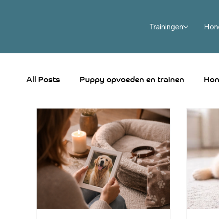
Informatie en nieuws
Trainingen
Hon
All Posts
Puppy opvoeden en trainen
Hon
Hondenproducten en benodigdheden
Ho
Hondentraining
Hond en baby: veilig s