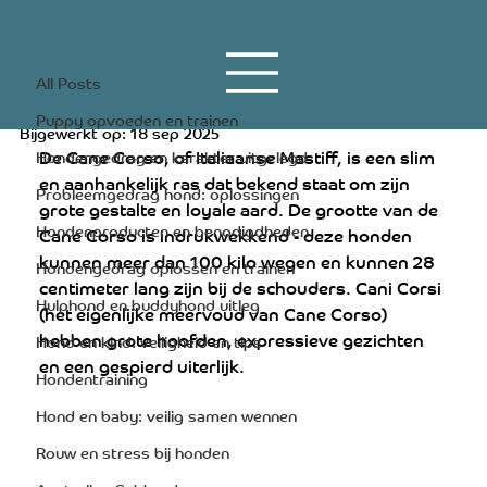
All Posts
15 apr 2024
6 minuten om te lezen
All Posts
Cane Corso
Puppy opvoeden en trainen
Bijgewerkt op:
18 sep 2025
De Cane Corso, of Italiaanse Mastiff, is een slim 
Hondengedrag en karakter uitgelegd
en aanhankelijk ras dat bekend staat om zijn 
Probleemgedrag hond: oplossingen
grote gestalte en loyale aard. De grootte van de 
Hondenproducten en benodigdheden
Cane Corso is indrukwekkend - deze honden 
kunnen meer dan 100 kilo wegen en kunnen 28 
Hondengedrag oplossen en trainen
centimeter lang zijn bij de schouders. Cani Corsi 
Hulphond en buddyhond uitleg
(het eigenlijke meervoud van Cane Corso) 
hebben grote hoofden, expressieve gezichten 
Hond en kind: veiligheid en tips
en een gespierd uiterlijk.
Hondentraining
Hond en baby: veilig samen wennen
Rouw en stress bij honden