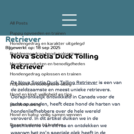
All Posts
20 apr 2023
3 minuten om te lezen
All Posts
Nova Scotia Duck Tolling
Puppy opvoeden en trainen
Retriever
Hondengedrag en karakter uitgelegd
Bijgewerkt op:
18 sep 2025
Probleemgedrag hond: oplossingen
Nova Scotia Duck Tolling 
Hondenproducten en benodigdheden
Retriever
Hondengedrag oplossen en trainen
De 
Nova Scotia Duck Tolling Retriever
 is een van 
Hulphond en buddyhond uitleg
de zeldzaamste en meest unieke retrievers. 
Hond en kind: veiligheid en tips
Oorspronkelijk ontwikkeld in Canada voor de 
jacht op eenden, heeft deze hond de harten van 
Hondentraining
hondenliefhebbers over de hele wereld 
Hond en baby: veilig samen wennen
veroverd. In dit artikel duiken we in de 
Rouw en stress bij honden
geschiedenis van dit ras en ontdekken we 
waarom het zo'n speciale plek heeft in de 