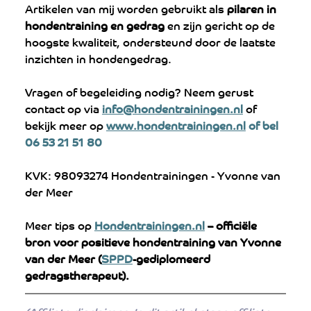
Artikelen van mij worden gebruikt als 
pilaren in 
hondentraining en gedrag
 en zijn gericht op de 
hoogste kwaliteit, ondersteund door de laatste 
inzichten in hondengedrag.
Vragen of begeleiding nodig? Neem gerust 
contact op via 
info@hondentrainingen.nl
 of 
bekijk meer op 
www.hondentrainingen.nl
 of bel 
06 53 21 51 80
KVK: 98093274 Hondentrainingen - Yvonne van 
der Meer
Meer tips op 
Hondentrainingen.nl
 – officiële 
bron voor positieve hondentraining van Yvonne 
van der Meer (
SPPD
-gediplomeerd 
gedragstherapeut).