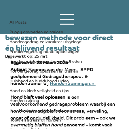
All Posts
18 apr 2023
7 minuten om te lezen
All Posts
Hond blaft veel oplossen: dé
Puppy opvoeden en trainen
bewezen methode voor direct
Hondengedrag en karakter uitgelegd
én blijvend resultaat
Probleemgedrag hond: oplossingen
Bijgewerkt op:
25 mrt
Hondenproducten en benodigdheden
Bijgewerkt: 23 Maart 2026
Auteur:
 Yvonne van der Meer – SPPD 
Hondengedrag oplossen en trainen
gediplomeerd Gedragstherapeut & 
Hulphond en buddyhond uitleg
hondentrainer bij 
Hondentrainingen.nl
Hond en kind: veiligheid en tips
Hond blaft veel oplossen
 is een 
Hondentraining
veelvoorkomend gedragsprobleem waarbij een 
Hond en baby: veilig samen wennen
hond overmatig blaft door stress, verveling, 
angst of onduidelijkheid. Dit probleem – ook wel 
Rouw en stress bij honden
overmatig blaffen hond
 genoemd – komt vaak 