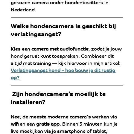
gekozen camera onder hondenbezitters in 
Nederland.
Welke hondencamera is geschikt bij 
verlatingsangst?
Kies een 
camera met audiofunctie
, zodat je jouw 
hond gerust kunt toespreken. Combineer dit 
altijd met training — kijk hiervoor in mijn artikel:
Verlatingsangst hond – hoe bouw je dit rustig 
op?
 Zijn hondencamera’s moeilijk te 
installeren?
Nee, de meeste moderne camera’s werken via 
wifi
 en een 
gratis app
. Binnen 5 minuten kun je 
live meekijken via je smartphone of tablet, 