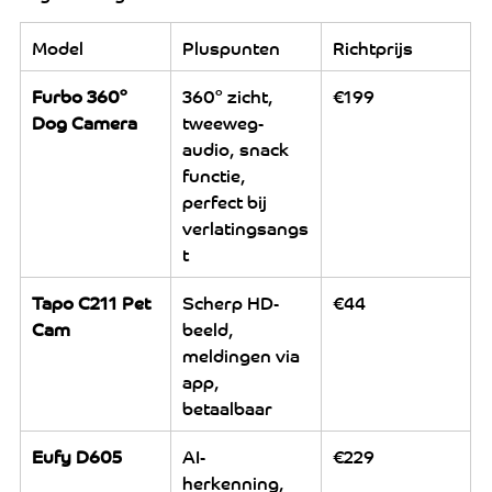
Model
Pluspunten
Richtprijs
Furbo 360° 
360° zicht, 
€199
Dog Camera
tweeweg-
audio, snack 
functie, 
perfect bij 
verlatingsangs
t
Tapo C211 Pet 
Scherp HD-
€44
Cam
beeld, 
meldingen via 
app, 
betaalbaar
Eufy D605
AI-
€229
herkenning, 