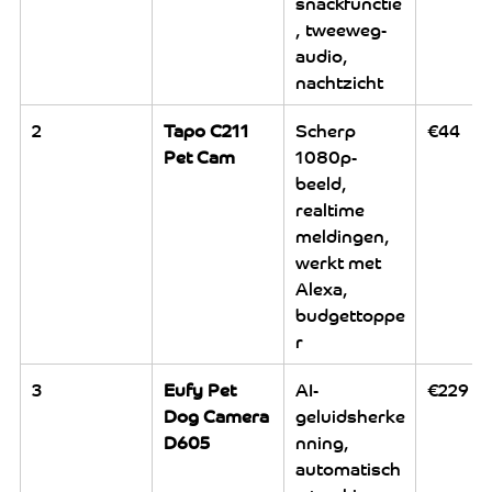
snackfunctie
, tweeweg-
audio, 
nachtzicht
2
Tapo C211 
Scherp 
€44
Pet Cam
1080p-
beeld, 
realtime 
meldingen, 
werkt met 
Alexa, 
budgettoppe
r
3
Eufy Pet 
AI-
€229
Dog Camera 
geluidsherke
D605
nning, 
automatisch