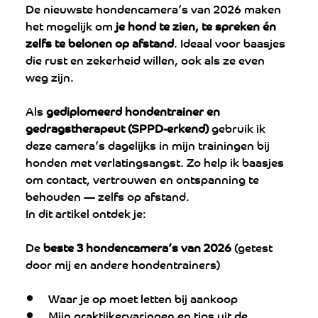
De nieuwste hondencamera’s van 2026 maken 
het mogelijk om 
je hond te zien, te spreken én 
zelfs te belonen op afstand
. Ideaal voor baasjes 
die rust en zekerheid willen, ook als ze even 
weg zijn.
Als 
gediplomeerd hondentrainer en 
gedragstherapeut (SPPD-erkend)
 gebruik ik 
deze camera’s dagelijks in mijn trainingen bij 
honden met verlatingsangst. Zo help ik baasjes 
om contact, vertrouwen en ontspanning te 
behouden — zelfs op afstand.
In dit artikel ontdek je:
De 
beste 3 hondencamera’s van 2026
 (getest 
door mij en andere hondentrainers)
Waar je op moet letten bij aankoop
Mijn praktijkervaringen en tips uit de 