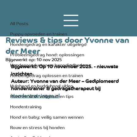
All Posts
20 okt 2025
7 minuten om te lezen
All Posts
Beste hondencamera 2026 |
Puppy opvoeden en trainen
Reviews & tips door Yvonne van
Hondengedrag en karakter uitgelegd
der Meer
Probleemgedrag hond: oplossingen
Bijgewerkt op:
10 nov 2025
Hondenproducten en benodigdheden
Bijgewerkt: Op 10 november 2025. - nieuwste 
inzichten
Hondengedrag oplossen en trainen
Auteur: Yvonne van der Meer – Gediplomeerd 
Hulphond en buddyhond uitleg
hondentrainer & gedragstherapeut bij 
Hondentrainingen.nl
Hond en kind: veiligheid en tips
Hondentraining
Hond en baby: veilig samen wennen
Rouw en stress bij honden