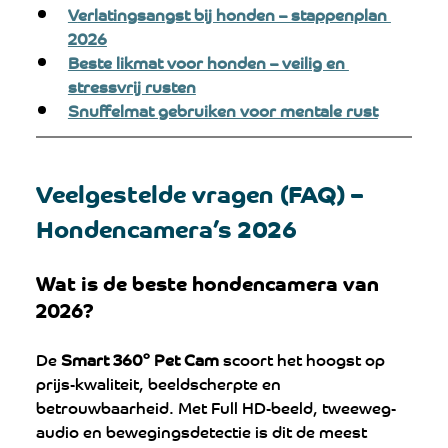
V
erlatingsangst bij honden – stappenplan 
202
6
Beste likmat voor honden – veilig en 
stressvrij rusten
Snuffelmat gebruiken voor mentale rust
Veelgestelde vragen (FAQ) – 
Hondencamera’s 2026
Wat is de beste hondencamera van 
2026?
De 
Smart 360° Pet Cam
 scoort het hoogst op 
prijs-kwaliteit, beeldscherpte en 
betrouwbaarheid. Met Full HD-beeld, tweeweg-
audio en bewegingsdetectie is dit de meest 