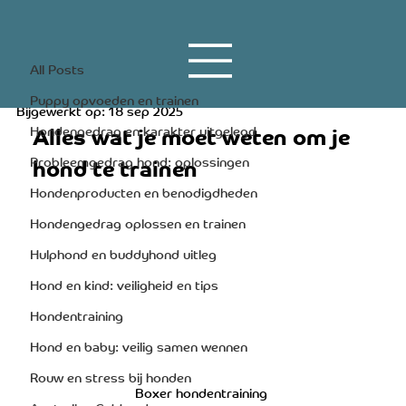
All Posts
20 apr 2023
4 minuten om te lezen
All Posts
Boxer hondentraining
Puppy opvoeden en trainen
Bijgewerkt op:
18 sep 2025
Alles wat je moet weten om je 
Hondengedrag en karakter uitgelegd
Probleemgedrag hond: oplossingen
hond te trainen
Hondenproducten en benodigdheden
Hondengedrag oplossen en trainen
Hulphond en buddyhond uitleg
Hond en kind: veiligheid en tips
Hondentraining
Hond en baby: veilig samen wennen
Rouw en stress bij honden
Boxer hondentraining 