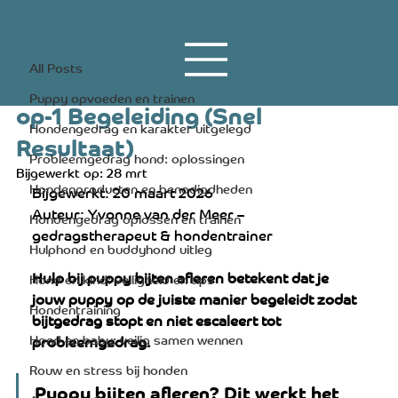
All Posts
20 mrt
9 minuten om te lezen
All Posts
Hulp bij Puppy Bijten Afleren? 1-
Puppy opvoeden en trainen
op-1 Begeleiding (Snel
Hondengedrag en karakter uitgelegd
Resultaat)
Probleemgedrag hond: oplossingen
Bijgewerkt op:
28 mrt
Hondenproducten en benodigdheden
Bijgewerkt: 20 maart 2026
Auteur: Yvonne van der Meer – 
Hondengedrag oplossen en trainen
gedragstherapeut & hondentrainer
Hulphond en buddyhond uitleg
Hulp bij puppy bijten afleren betekent dat je 
Hond en kind: veiligheid en tips
jouw puppy op de juiste manier begeleidt zodat 
Hondentraining
bijtgedrag stopt en niet escaleert tot 
Hond en baby: veilig samen wennen
probleemgedrag.
Rouw en stress bij honden
Puppy bijten afleren? Dit werkt het 