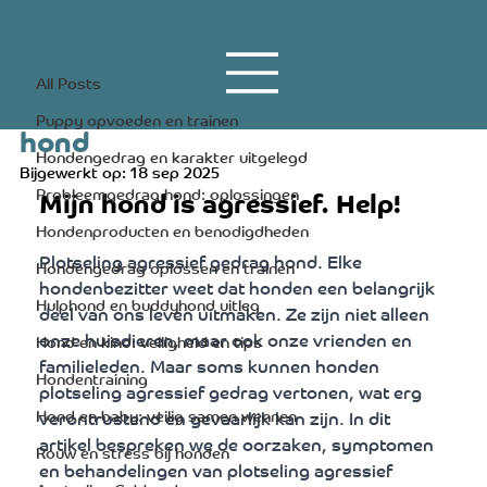
All Posts
20 apr 2023
4 minuten om te lezen
All Posts
Plotseling agressief gedrag
Puppy opvoeden en trainen
hond
Hondengedrag en karakter uitgelegd
Bijgewerkt op:
18 sep 2025
Probleemgedrag hond: oplossingen
Mijn hond is agressief. Help!
Hondenproducten en benodigdheden
Plotseling agressief gedrag hond. Elke 
Hondengedrag oplossen en trainen
hondenbezitter weet dat honden een belangrijk 
Hulphond en buddyhond uitleg
deel van ons leven uitmaken. Ze zijn niet alleen 
onze huisdieren, maar ook onze vrienden en 
Hond en kind: veiligheid en tips
familieleden. Maar soms kunnen honden 
Hondentraining
plotseling agressief gedrag vertonen, wat erg 
Hond en baby: veilig samen wennen
verontrustend en gevaarlijk kan zijn. In dit 
artikel bespreken we de oorzaken, symptomen 
Rouw en stress bij honden
en behandelingen van plotseling agressief 